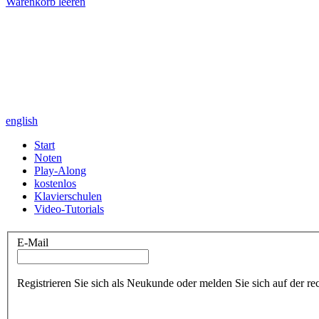
Warenkorb leeren
english
Start
Noten
Play-Along
kostenlos
Klavierschulen
Video-Tutorials
E-Mail
Registrieren Sie sich als Neukunde oder melden Sie sich auf der re