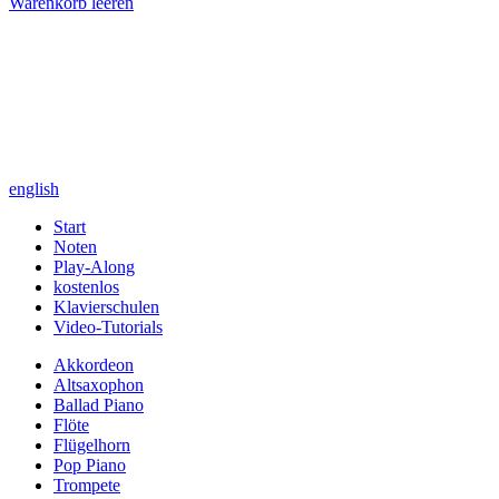
Warenkorb leeren
english
Start
Noten
Play-Along
kostenlos
Klavierschulen
Video-Tutorials
Akkordeon
Altsaxophon
Ballad Piano
Flöte
Flügelhorn
Pop Piano
Trompete